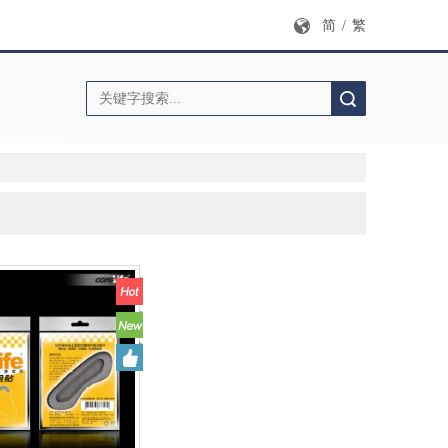
简
/
繁
搜索