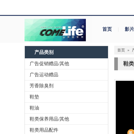
首页
|
影
首页
»
产品类别
鞋类
广告促销赠品/其他
广告运动赠品
芳香除臭剂
鞋垫
鞋油
鞋类保养用品/其他
鞋类用品配件