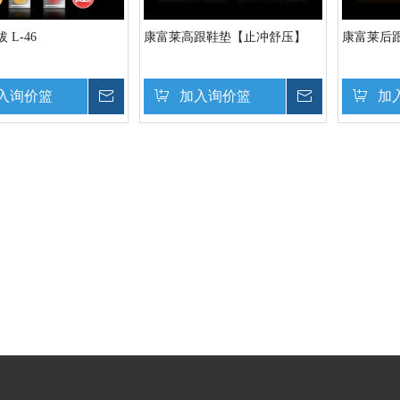
 L-46
康富莱高跟鞋垫【止冲舒压】
康富莱后
入询价篮
询价
加入询价篮
询价
加