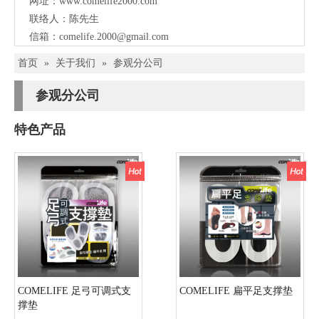
网址：
www.comelife2000.com
联络人：陈先生
信箱：
comelife.2000@gmail.com
首页
»
关于我们
»
参观分公司
参观分公司
特色产品
COMELIFE 足弓可调式支
COMELIFE 扁平足支撑垫
撑垫